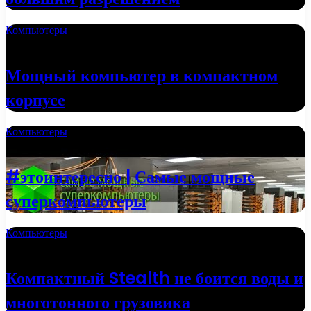
Компьютеры
24.09.2022
Мощный компьютер в компактном
корпусе
Компьютеры
20.09.2022
#этоинтересно | Самые мощные
суперкомпьютеры
Компьютеры
13.06.2022
Компактный Stealth не боится воды и
многотонного грузовика