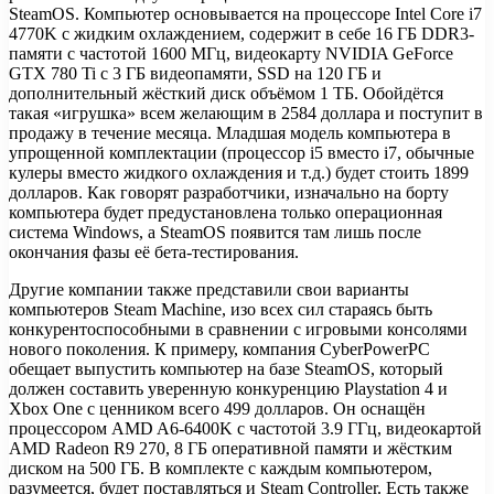
SteamOS. Компьютер основывается на процессоре Intel Core i7
4770K с жидким охлаждением, содержит в себе 16 ГБ DDR3-
памяти с частотой 1600 МГц, видеокарту NVIDIA GeForce
GTX 780 Ti с 3 ГБ видеопамяти, SSD на 120 ГБ и
дополнительный жёсткий диск объёмом 1 ТБ. Обойдётся
такая «игрушка» всем желающим в 2584 доллара и поступит в
продажу в течение месяца. Младшая модель компьютера в
упрощенной комплектации (процессор i5 вместо i7, обычные
кулеры вместо жидкого охлаждения и т.д.) будет стоить 1899
долларов. Как говорят разработчики, изначально на борту
компьютера будет предустановлена только операционная
система Windows, а SteamOS появится там лишь после
окончания фазы её бета-тестирования.
Другие компании также представили свои варианты
компьютеров Steam Machine, изо всех сил стараясь быть
конкурентоспособными в сравнении с игровыми консолями
нового поколения. К примеру, компания CyberPowerPC
обещает выпустить компьютер на базе SteamOS, который
должен составить уверенную конкуренцию Playstation 4 и
Xbox One с ценником всего 499 долларов. Он оснащён
процессором AMD A6-6400K с частотой 3.9 ГГц, видеокартой
AMD Radeon R9 270, 8 ГБ оперативной памяти и жёстким
диском на 500 ГБ. В комплекте с каждым компьютером,
разумеется, будет поставляться и Steam Controller. Есть также