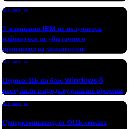
Компьютеры
18.05.2022
У компании IBM не получается
избавиться от убыточного
производства микрочипов
Компьютеры
16.05.2022
Первые ПК на базе Windows 8
поступили в продажу раньше времени
Компьютеры
01.05.2022
Суперкомпьютер от ОПК сможет