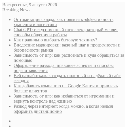
Воскресенье, 9 августа 2026
Breaking News
Оптимизация склада: как повысить эффективность
хранения и логистики
Chat GPT: искусственный интеллект, который меняет
способы общения и работы
Как правильно выбрать бытовую технику?
Внедрение маркировки: важный шаг к прозрачности и
безопасности рынка
Зависимость от игр: как распознать и куда обращаться за
помощью
Оформление развода: правовые аспекты и способы
подачи заявления
Веб разработка:как создать полезный и надёжный сайт
сегодня
Как добавить компанию на Google Карты и привлечь
больше клиентов
Зависимость от игр: как избавиться от игромании и
вернуть контроль над жизнью
Развод через интернет: когда можно, а когда нельзя
оформить дистанционно
Sidebar
Случайная