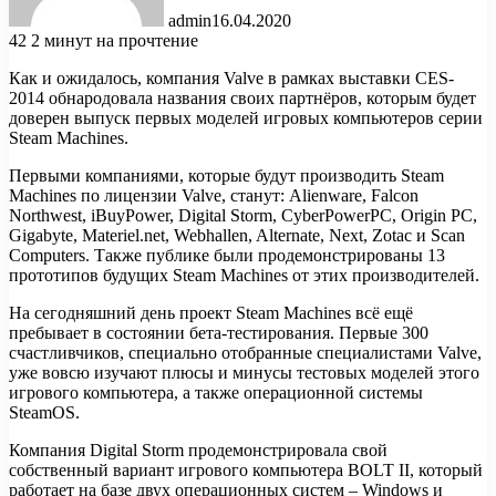
admin
16.04.2020
42
2 минут на прочтение
Как и ожидалось, компания Valve в рамках выставки CES-
2014 обнародовала названия своих партнёров, которым будет
доверен выпуск первых моделей игровых компьютеров серии
Steam Machines.
Первыми компаниями, которые будут производить Steam
Machines по лицензии Valve, станут: Alienware, Falcon
Northwest,
iBuyPower, Digital Storm, CyberPowerPC, Origin PC,
Gigabyte, Materiel.net, Webhallen, Alternate, Next, Zotac и Scan
Computers. Также публике были продемонстрированы 13
прототипов будущих Steam Machines от этих производителей.
На сегодняшний день проект Steam Machines всё ещё
пребывает в состоянии бета-тестирования. Первые 300
счастливчиков, специально отобранные специалистами Valve,
уже вовсю изучают плюсы и минусы тестовых моделей этого
игрового компьютера, а также операционной системы
SteamOS.
Компания Digital Storm продемонстрировала свой
собственный вариант игрового компьютера BOLT II, который
работает на базе двух операционных систем – Windows и