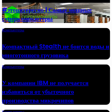
#этоинтересно | Самые мощные
суперкомпьютеры
Компьютеры
13.06.2022
Компактный Stealth не боится воды и
многотонного грузовика
Компьютеры
18.05.2022
У компании IBM не получается
избавиться от убыточного
производства микрочипов
Компьютеры