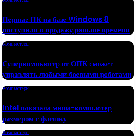
16.05.2022
Первые ПК на базе Windows 8
поступили в продажу раньше времени
Компьютеры
01.05.2022
Суперкомпьютер от ОПК сможет
управлять любыми боевыми роботами
Компьютеры
19.04.2022
Intel показала мини-компьютер
размером с флешку
Компьютеры