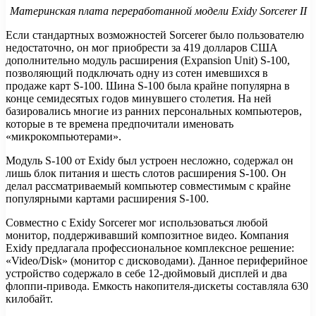
Материнская плата переработанной модели Exidy Sorcerer II
Если стандартных возможностей Sorcerer было пользователю
недостаточно, он мог приобрести за 419 долларов США
дополнительно модуль расширения (Expansion Unit) S-100,
позволяющий подключать одну из сотен имевшихся в
продаже карт S-100. Шина S-100 была крайне популярна в
конце семидесятых годов минувшего столетия. На ней
базировались многие из ранних персональных компьютеров,
которые в те времена предпочитали именовать
«микрокомпьютерами».
Модуль S-100 от Exidy был устроен несложно, содержал он
лишь блок питания и шесть слотов расширения S-100. Он
делал рассматриваемый компьютер совместимым с крайне
популярными картами расширения S-100.
Совместно с Exidy Sorcerer мог использоваться любой
монитор, поддерживавший композитное видео. Компания
Exidy предлагала профессиональное комплексное решение:
«Video/Disk» (монитор с дисководами). Данное периферийное
устройство содержало в себе 12-дюймовый дисплей и два
флоппи-привода. Емкость накопителя-дискеты составляла 630
килобайт.