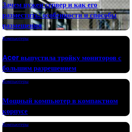
Зачем нужен сервер и как его
разместить: особенности и способы
размещения
Компьютеры
02.10.2022
Acer выпустила тройку мониторов с
большим разрешением
Компьютеры
24.09.2022
Мощный компьютер в компактном
корпусе
Компьютеры
20.09.2022