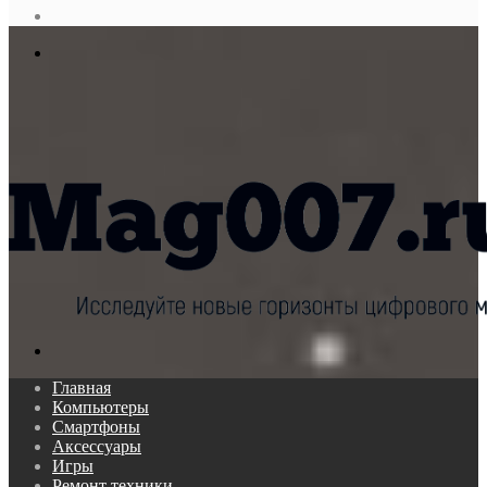
статья
Log
In
Меню
Поиск...
Главная
Компьютеры
Смартфоны
Аксессуары
Игры
Ремонт техники