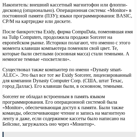
Накопитель: внешний кассетный магнитофон или флоппи-
дисковод (опционально). Операционная система: «Monitor» в
постоянной памяти (ПЗУ); языки программирования: BASIC,
CP/M на картридже или дискете.
После банкротства Exidy, фирма CompuData, поменявшая имя
на Tulip Computers, продолжила продажи Sorcerer на
европейском рынке. Историки полагают, что именно с этого
момента клавиши компьютера поменяли свой цвет. Те,
которые были светлыми (основная масса) стали темными. А
немногие темные «посветлели».
Существовал также компьютер по имени «Dynasty smart-
ALEC». Это был все тот же Exidy Sorcerer, лицензированный
для компании Dynasty Computer Corp. (США, штат Техас,
город Даллас). Его клавиши были, в основном, темными.
Sorcerer не обладал встроенным в память языком
программирования. Его операционной системой была
«Monitor», обеспечивающая доступ к памяти. Были также
команды, обеспечивающие чтение и запись на магнитную
ленту и даже, если содержимое кассеты было написано на
Бейсике, загружалось оно через «Монитор».