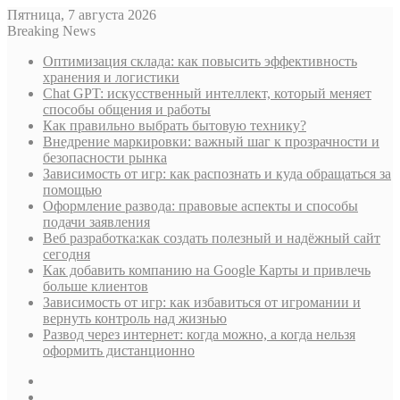
Пятница, 7 августа 2026
Breaking News
Оптимизация склада: как повысить эффективность
хранения и логистики
Chat GPT: искусственный интеллект, который меняет
способы общения и работы
Как правильно выбрать бытовую технику?
Внедрение маркировки: важный шаг к прозрачности и
безопасности рынка
Зависимость от игр: как распознать и куда обращаться за
помощью
Оформление развода: правовые аспекты и способы
подачи заявления
Веб разработка:как создать полезный и надёжный сайт
сегодня
Как добавить компанию на Google Карты и привлечь
больше клиентов
Зависимость от игр: как избавиться от игромании и
вернуть контроль над жизнью
Развод через интернет: когда можно, а когда нельзя
оформить дистанционно
Sidebar
Случайная