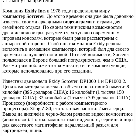
71
2 минут на прочтение
Компания
Exidy Inc.
в 1978 году представила миру
компьютер
Sorcerer
. До этого времени она уже была довольно
известна своими аркадными
видеоиграми
и играми для
семейного отдыха. По своим техническим возможностям
древние видеоигры, разумеется, уступали современным
игровым
консолям, которые были ранее рассмотрены с
аппаратной стороны. Свой опыт компания Exidy решила
воплотить в домашнем компьютере, который был для своего
времени волнующей новинкой. По всей видимости, Sorcerer
пользовался в Европе большей популярностью, чем в США.
Рассмотрим поближе этот компьютер и те комплектующие,
которые использовались при его создании.
Известны две модели Exidy Sorcerer: DP1000-1 и DP1000-2.
Цена компьютера зависела от объема оперативной памяти: 8
килобайт (895 долларов США); 16 килобайт (1 тысяча 150
долларов США); 32 килобайта (1 тысяча 395 долларов США).
Процессор (подробности о работе компьютерного
процессора): Zilog Z-80; его тактовая частота: 2 мегагерца.
Вывод на дисплей в черно-белом режиме; видео: композитное
(аналоговое). Порты: композитный видеопорт; серийный порт
для кассетного магнитофона; параллельный разъем для
картриджей; шина.