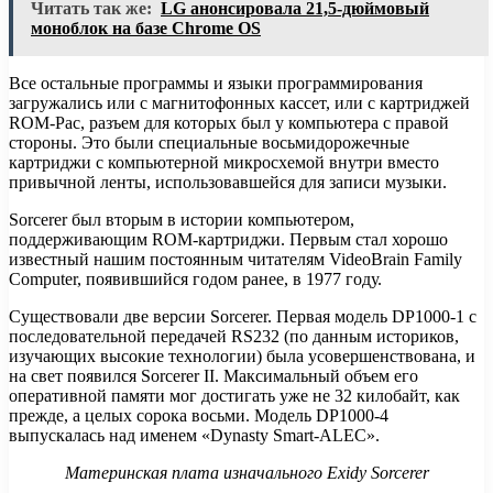
Читать так же:
LG анонсировала 21,5-дюймовый
моноблок на базе Chrome OS
Все остальные программы и языки программирования
загружались или с магнитофонных кассет, или с картриджей
ROM-Pac, разъем для которых был у компьютера с правой
стороны. Это были специальные восьмидорожечные
картриджи с компьютерной микросхемой внутри вместо
привычной ленты, использовавшейся для записи музыки.
Sorcerer был вторым в истории компьютером,
поддерживающим ROM-картриджи. Первым стал хорошо
известный нашим постоянным читателям VideoBrain Family
Computer, появившийся годом ранее, в 1977 году.
Существовали две версии Sorcerer. Первая модель DP1000-1 с
последовательной передачей RS232 (по данным историков,
изучающих высокие технологии) была усовершенствована, и
на свет появился Sorcerer II. Максимальный объем его
оперативной памяти мог достигать уже не 32 килобайт, как
прежде, а целых сорока восьми. Модель DP1000-4
выпускалась над именем «Dynasty Smart-ALEC».
Материнская плата изначального Exidy Sorcerer