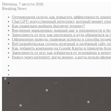
Пятница, 7 августа 2026
Breaking News
Оптимизация склада: как повысить эффективность хране
Chat GPT: искусственный интеллект, который меняет сп
Как правильно выбрать бытовую технику?
Внедрение маркировки: важный шаг к прозрачности и бе
Зависимость от игр: как распознать и куда обращаться з
Оформление развода: правовые аспекты и способы подач
Веб разработка:как создать полезный и надёжный сайт се
Как добавить компанию на Google Карты и привлечь бол
Зависимость от игр: как избавиться от игромании и верн
Развод через интернет: когда можно, а когда нельзя офо
Sidebar
Случайная
статья
Log
In
Меню