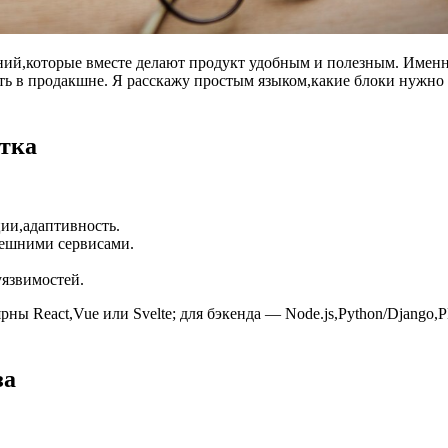
шений,которые вместе делают продукт удобным и полезным. Име
жить в продакшне. Я расскажу простым языком,какие блоки нужно
отка
ции,адаптивность.
нешними сервисами.
уязвимостей.
ярны React,Vue или Svelte; для бэкенда — Node.js,Python/Djan
за