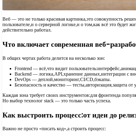
Веб — это не только красивая картинка,это совокупность ре
пользователе,и о серверной логике,и о том,как всё это будет 
действительно работал.
Что включает современная веб-разраб
В общих чертах работа делится на несколько зон:
Frontend — всё,что видит пользователь:интерфейс,анима
Backend — логика,API,хранение данных,интеграции с в
DevOps — деплой,мониторинг,CI/CD,бэкапы.
Безопасность и качество — тесты,авторизация,защита от 
Каждая зона требует своих инструментов:для фронтенда попул
Но выбор технолог stack — это только часть успеха.
Как выстроить процесс:от идеи до рели
Важно не просто «писать код»,а строить процесс: