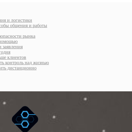
ния и логистики
особы общения и работы
зопасности рынка
а помощью
и заявления
годня
ьше клиентов
уть контроль над жизнью
рмить дистанционно