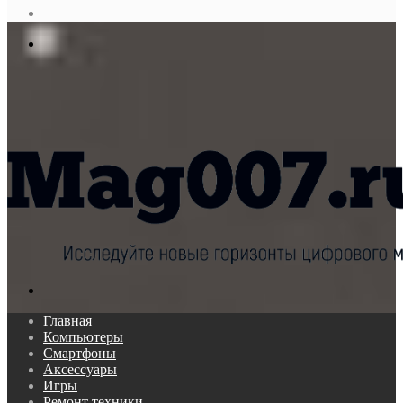
статья
Log
In
Меню
Поиск...
Главная
Компьютеры
Смартфоны
Аксессуары
Игры
Ремонт техники