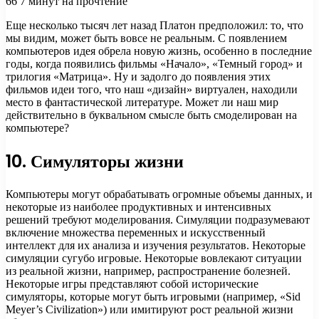
66
7 минут на прочтение
Еще несколько тысяч лет назад Платон предположил: то, что
мы видим, может быть вовсе не реальным. С появлением
компьютеров идея обрела новую жизнь, особенно в последние
годы, когда появились фильмы «Начало», «Темный город» и
трилогия «Матрица». Ну и задолго до появления
этих
фильмов идеи того, что наш «дизайн» виртуален, находили
место в фантастической литературе. Может ли наш мир
действительно в буквальном смысле быть смоделирован на
компьютере?
10. Симуляторы жизни
Компьютеры могут обрабатывать огромные объемы данных, и
некоторые из наиболее продуктивных и интенсивных
решений требуют моделирования. Симуляции подразумевают
включение множества переменных и искусственный
интеллект для их анализа и изучения результатов. Некоторые
симуляции сугубо игровые. Некоторые вовлекают ситуации
из реальной жизни, например, распространение болезней.
Некоторые игры представляют собой исторические
симуляторы, которые могут быть игровыми (например, «Sid
Meyer’s Civilization») или имитируют рост реальной жизни