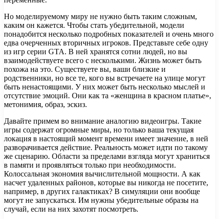
Но моделируемому миру не нужно быть таким сложным,
каким он кажется. Чтобы стать убедительной, модели
понадобится несколько подробных показателей и очень много
едва очерченных вторичных игроков. Представьте себе одну
из игр серии GTA. В ней хранятся сотни людей, но вы
взаимодействуете всего с несколькими. Жизнь может быть
похожа на это. Существуете вы, ваши близкие и
родственники, но все те, кого вы встречаете на улице могут
быть ненастоящими. У них может быть несколько мыслей и
отсутствие эмоций. Они как та «женщина в красном платье»,
метонимия, образ, эскиз.
Давайте примем во внимание аналогию видеоигры. Такие
игры содержат огромные миры, но только ваша текущая
локация в настоящий момент времени имеет значение, в ней
разворачивается действие. Реальность может идти по такому
же сценарию. Области за пределами взгляда могут храниться
в памяти и проявляться только при необходимости.
Колоссальная экономия вычислительной мощности. А как
насчет удаленных районов, которые вы никогда не посетите,
например, в других галактиках? В симуляции они вообще
могут не запускаться. Им нужны убедительные образы на
случай, если на них захотят посмотреть.