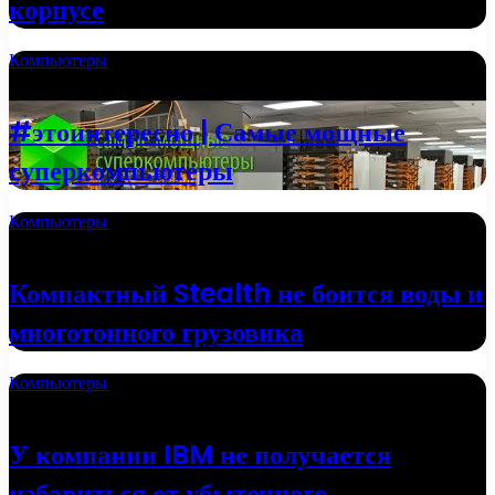
корпусе
Компьютеры
20.09.2022
#этоинтересно | Самые мощные
суперкомпьютеры
Компьютеры
13.06.2022
Компактный Stealth не боится воды и
многотонного грузовика
Компьютеры
18.05.2022
У компании IBM не получается
избавиться от убыточного