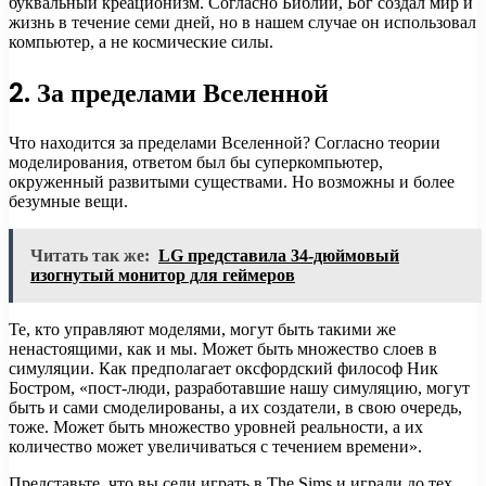
буквальный креационизм. Согласно Библии, Бог создал мир и
жизнь в течение семи дней, но в нашем случае он использовал
компьютер, а не космические силы.
2. За пределами Вселенной
Что находится за пределами Вселенной? Согласно теории
моделирования, ответом был бы суперкомпьютер,
окруженный развитыми существами. Но возможны и более
безумные вещи.
Читать так же:
LG представила 34-дюймовый
изогнутый монитор для геймеров
Те, кто управляют моделями, могут быть такими же
ненастоящими, как и мы. Может быть множество слоев в
симуляции. Как предполагает оксфордский философ Ник
Бостром, «пост-люди, разработавшие нашу симуляцию, могут
быть и сами смоделированы, а их создатели, в свою очередь,
тоже. Может быть множество уровней реальности, а их
количество может увеличиваться с течением времени».
Представьте, что вы сели играть в The Sims и играли до тех