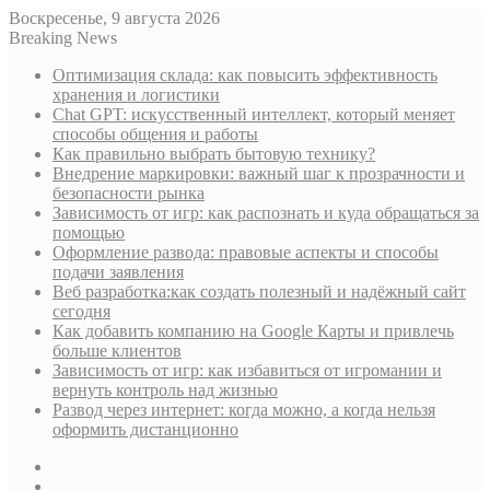
Воскресенье, 9 августа 2026
Breaking News
Оптимизация склада: как повысить эффективность
хранения и логистики
Chat GPT: искусственный интеллект, который меняет
способы общения и работы
Как правильно выбрать бытовую технику?
Внедрение маркировки: важный шаг к прозрачности и
безопасности рынка
Зависимость от игр: как распознать и куда обращаться за
помощью
Оформление развода: правовые аспекты и способы
подачи заявления
Веб разработка:как создать полезный и надёжный сайт
сегодня
Как добавить компанию на Google Карты и привлечь
больше клиентов
Зависимость от игр: как избавиться от игромании и
вернуть контроль над жизнью
Развод через интернет: когда можно, а когда нельзя
оформить дистанционно
Sidebar
Случайная