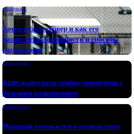
Смартфоны
16.08.2023
Зачем нужен сервер и как его
разместить: особенности и способы
размещения
Компьютеры
02.10.2022
Acer выпустила тройку мониторов с
большим разрешением
Компьютеры
24.09.2022
Мощный компьютер в компактном