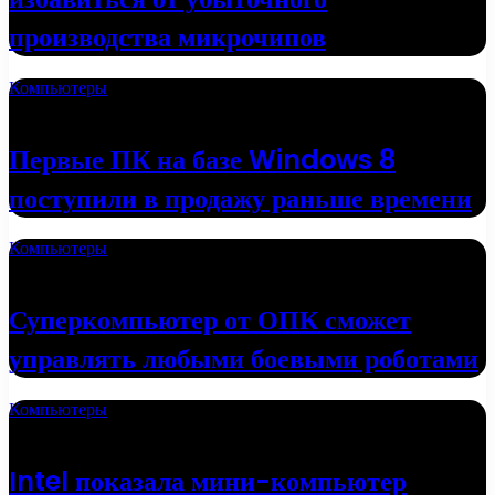
производства микрочипов
Компьютеры
16.05.2022
Первые ПК на базе Windows 8
поступили в продажу раньше времени
Компьютеры
01.05.2022
Суперкомпьютер от ОПК сможет
управлять любыми боевыми роботами
Компьютеры
19.04.2022
Intel показала мини-компьютер