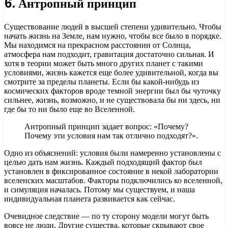
6. Антропный принцип
Существование людей в высшей степени удивительно. Чтобы
начать жизнь на Земле, нам нужно, чтобы все было в порядке.
Мы находимся на прекрасном расстоянии от Солнца,
атмосфера нам подходит, гравитация достаточно сильная. И
хотя в теории может быть много других планет с такими
условиями, жизнь кажется еще более удивительной, когда вы
смотрите за пределы планеты. Если бы какой-нибудь из
космических факторов вроде темной энергии был бы чуточку
сильнее, жизнь, возможно, и не существовала бы ни здесь, ни
где бы то ни было еще во Вселенной.
Антропный принцип задает вопрос: «Почему?
Почему эти условия нам так отлично подходят?».
Одно из объяснений: условия были намеренно установлены с
целью дать нам жизнь. Каждый подходящий фактор был
установлен в фиксированное состояние в некой лаборатории
вселенских масштабов. Факторы подключились ко вселенной,
и симуляция началась. Потому мы существуем, и наша
индивидуальная планета развивается как сейчас.
Очевидное следствие — по ту сторону модели могут быть
вовсе не люди. Другие существа, которые скрывают свое