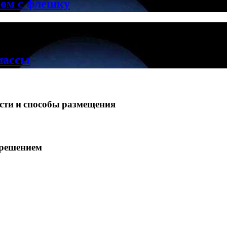
ром с флешку
массы
ости и способы размещения
зрешением