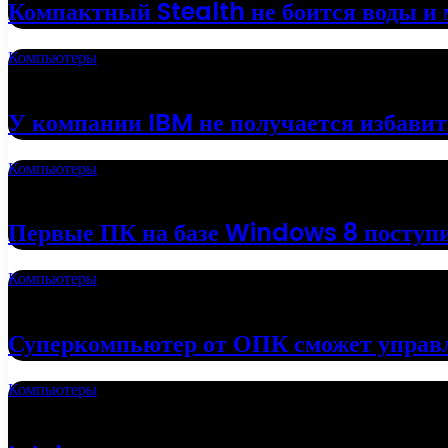
Компактный Stealth не боится воды и 
Компьютеры
18.05.2022
У компании IBM не получается избавит
Компьютеры
16.05.2022
Первые ПК на базе Windows 8 поступи
Компьютеры
01.05.2022
Суперкомпьютер от ОПК сможет управ
Компьютеры
19.04.2022