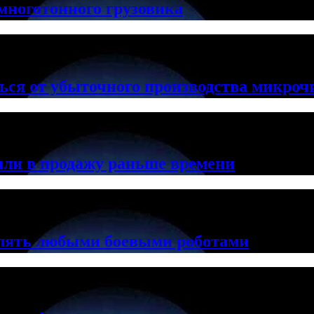
многотонного грузовика
ься от убыточного производства микроч
ли в продажу раньше времени
лять любыми боевыми роботами