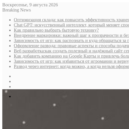
Воскресенье, 9 августа 2026
Breaking News
Оптимизация склада: как повысить эффективность хране
Chat GPT: искусственный интеллект, который меняет сп
Как правильно выбрать бытовую технику?
Внедрение маркировки: важный шаг к прозрачности и бе
Зависимость от игр: как распознать и куда обращаться з
Оформление развода: правовые аспекты и способы подач
Веб разработка:как создать полезный и надёжный сайт се
Как добавить компанию на Google Карты и привлечь бол
Зависимость от игр: как избавиться от игромании и верн
Развод через интернет: когда можно, а когда нельзя офо
Sidebar
Случайная
статья
Log
In
Меню