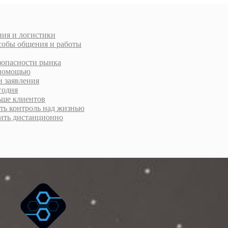
ния и логистики
особы общения и работы
зопасности рынка
а помощью
и заявления
годня
ьше клиентов
уть контроль над жизнью
рмить дистанционно