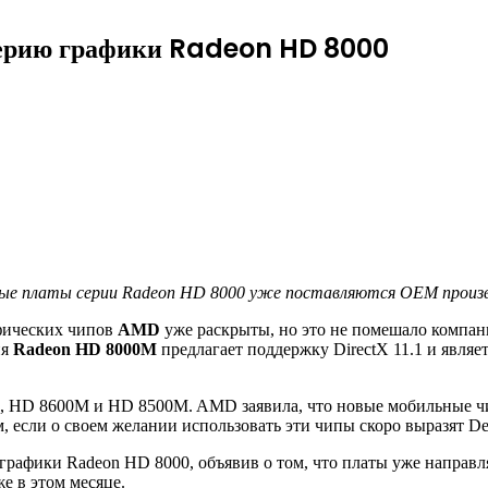
серию графики Radeon HD 8000
ые платы серии Radeon HD 8000 уже поставляются OEM произ
фических чипов
AMD
уже раскрыты, но это не помешало компан
ия
Radeon HD 8000M
предлагает поддержку DirectX 11.1 и явля
 HD 8600M и HD 8500M. AMD заявила, что новые мобильные чи
м, если о своем желании использовать эти чипы скоро выразят D
 графики Radeon HD 8000, объявив о том, что платы уже напра
е в этом месяце.