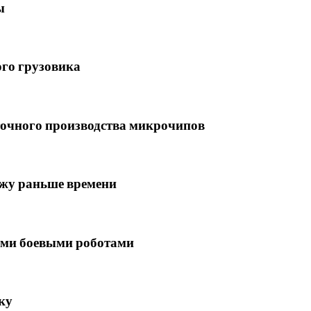
ы
ого грузовика
точного производства микрочипов
ажу раньше времени
ми боевыми роботами
ку