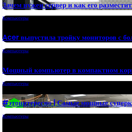
Зачем нужен сервер и как его размести
Компьютеры
02.10.2022
Acer выпустила тройку мониторов с б
Компьютеры
24.09.2022
Мощный компьютер в компактном кор
Компьютеры
20.09.2022
#этоинтересно | Самые мощные супер
Компьютеры
13.06.2022