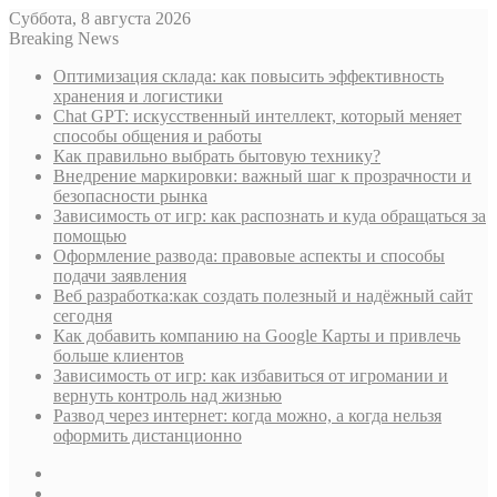
Суббота, 8 августа 2026
Breaking News
Оптимизация склада: как повысить эффективность
хранения и логистики
Chat GPT: искусственный интеллект, который меняет
способы общения и работы
Как правильно выбрать бытовую технику?
Внедрение маркировки: важный шаг к прозрачности и
безопасности рынка
Зависимость от игр: как распознать и куда обращаться за
помощью
Оформление развода: правовые аспекты и способы
подачи заявления
Веб разработка:как создать полезный и надёжный сайт
сегодня
Как добавить компанию на Google Карты и привлечь
больше клиентов
Зависимость от игр: как избавиться от игромании и
вернуть контроль над жизнью
Развод через интернет: когда можно, а когда нельзя
оформить дистанционно
Sidebar
Случайная