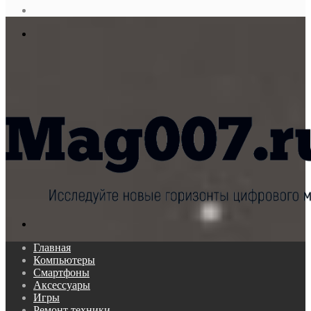
статья
Log
In
Меню
Поиск...
Главная
Компьютеры
Смартфоны
Аксессуары
Игры
Ремонт техники