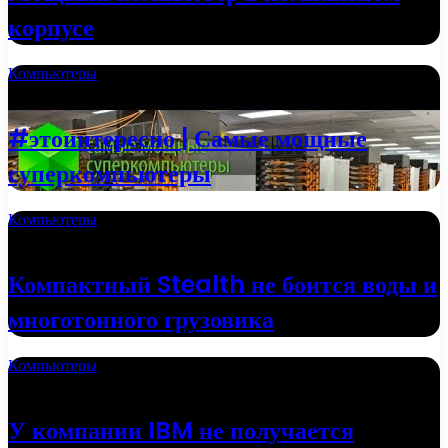
корпусе
Компьютеры
20.09.2022
#этоинтересно | Самые мощные
суперкомпьютеры
Компьютеры
13.06.2022
Компактный Stealth не боится воды и
многотонного грузовика
Компьютеры
18.05.2022
У компании IBM не получается