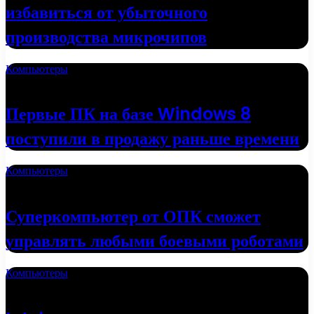
избавиться от убыточного
производства микрочипов
Компьютеры
16.05.2022
Первые ПК на базе Windows 8
поступили в продажу раньше времени
Компьютеры
01.05.2022
Суперкомпьютер от ОПК сможет
управлять любыми боевыми роботами
Компьютеры
19.04.2022