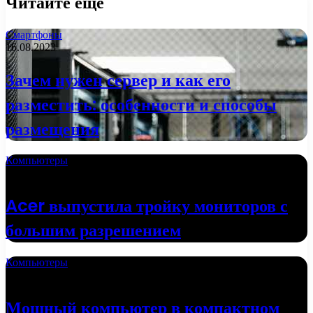
Читайте еще
Смартфоны
16.08.2023
Зачем нужен сервер и как его
разместить: особенности и способы
размещения
Компьютеры
02.10.2022
Acer выпустила тройку мониторов с
большим разрешением
Компьютеры
24.09.2022
Мощный компьютер в компактном