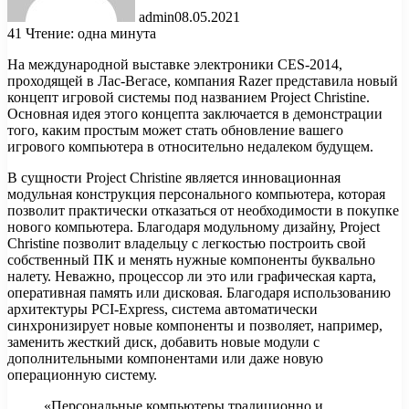
admin
08.05.2021
41
Чтение: одна минута
На международной выставке электроники CES-2014,
проходящей в Лас-Вегасе, компания Razer представила новый
концепт игровой системы под названием Project Christine.
Основная идея этого концепта заключается в демонстрации
того, каким простым может стать обновление вашего
игрового
компьютера в относительно недалеком будущем.
В сущности Project Christine является инновационная
модульная конструкция персонального компьютера, которая
позволит практически отказаться от необходимости в покупке
нового компьютера. Благодаря модульному дизайну, Project
Christine позволит владельцу с легкостью построить свой
собственный ПК и менять нужные компоненты буквально
налету. Неважно, процессор ли это или графическая карта,
оперативная память или дисковая. Благодаря использованию
архитектуры PCI-Express, система автоматически
синхронизирует новые компоненты и позволяет, например,
заменить жесткий диск, добавить новые модули с
дополнительными компонентами или даже новую
операционную систему.
«Персональные компьютеры традиционно и