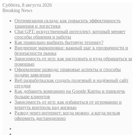
Суббота, 8 августа 2026
Breaking News
Оптимизация склада: как повысить эффективность
хранения и логистики
Chat GPT: искусственный интеллект, который меняет
способы общения и работы
Как правильно выбрать бытовую технику?
Внедрение маркировки: важный шаг к прозрачности и
безопасности рынка
Зависимость от игр: как распознать и куда обращаться за
помощью
Оформление развода: правовые аспекты и способы
подачи заявления
Веб разработка:как создать полезный и надёжный сайт
сегодня
Как добавить компанию на Google Карты и привлечь
больше клиентов
Зависимость от игр: как избавиться от игромании и
вернуть контроль над жизнью
Развод через интернет: когда можно, а когда нельзя
оформить дистанционно
Sidebar
Случайная