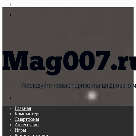
статья
Log
In
Меню
Поиск...
Главная
Компьютеры
Смартфоны
Аксессуары
Игры
Ремонт техники