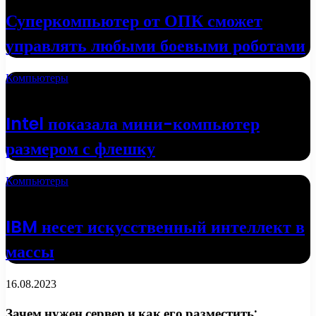
Суперкомпьютер от ОПК сможет
управлять любыми боевыми роботами
Компьютеры
19.04.2022
Intel показала мини-компьютер
размером с флешку
Компьютеры
18.04.2022
IBM несет искусственный интеллект в
массы
16.08.2023
Зачем нужен сервер и как его разместить: