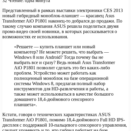
32
Чтение: одна минута
Представленный в рамках выставки электроники CES 2013
новый гибридный моноблок-планшет — красавец Asus
Transformer AiO P1801 наконец-то добрался до продажи. По
такому случаю компания ASUS решила поделиться двумя
промо-видео своей новинки, в которых рассказывается о
возможностях ее
использования.
«Решаете — купить планшет или новый
компьютер? Не можете решить, что выбрать —
Windows 8 или Android? Тогда почему бы не
выбрать все и сразу? Ведь новый Asus Transformer
AiO P1801 позволит сделать это без каких-либо
проблем. Устройство может работать как
полноценный моноблок на базе операционной
системы Windows 8, предлагая полный набор
инструментов для HD-развлечения и работы, а
также может использоваться в качестве большого
домашнего 18,4-дюймового сенсорного
планшета».
Кстати, говоря о технических характеристиках ASUS
Transformer AiO P1801, помимо 18,4-дюймового Full HD IPS-
дисплея с поддержкой 10-пальцевого сенсорного управления,
следует упомянуть и то, что гибрид работает на базе