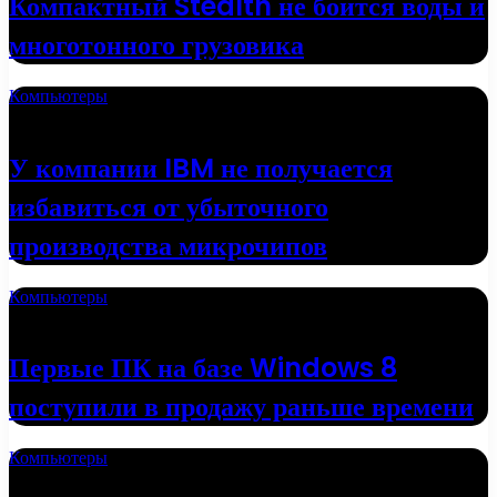
Компактный Stealth не боится воды и
многотонного грузовика
Компьютеры
18.05.2022
У компании IBM не получается
избавиться от убыточного
производства микрочипов
Компьютеры
16.05.2022
Первые ПК на базе Windows 8
поступили в продажу раньше времени
Компьютеры
01.05.2022