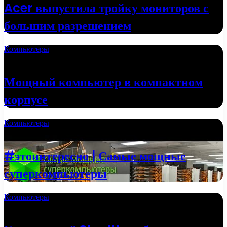
Acer выпустила тройку мониторов с
большим разрешением
Компьютеры
24.09.2022
Мощный компьютер в компактном
корпусе
Компьютеры
20.09.2022
#этоинтересно | Самые мощные
суперкомпьютеры
Компьютеры
13.06.2022