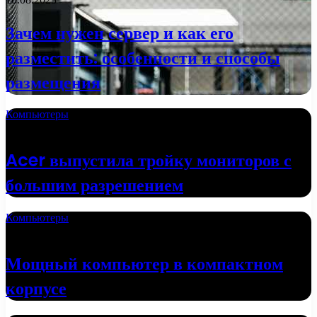
Зачем нужен сервер и как его
разместить: особенности и способы
размещения
Компьютеры
02.10.2022
Acer выпустила тройку мониторов с
большим разрешением
Компьютеры
24.09.2022
Мощный компьютер в компактном
корпусе