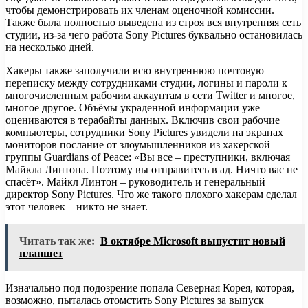
чтобы демонстрировать их членам оценочной комиссии.
Также была полностью выведена из строя вся внутренняя сеть
студии, из-за чего работа Sony Pictures буквально остановилась
на несколько дней.
Хакеры также заполучили всю внутреннюю почтовую
переписку между сотрудниками студии, логины и пароли к
многочисленным рабочим аккаунтам в сети Twitter и многое,
многое другое. Объёмы украденной информации уже
оцениваются в терабайты данных. Включив свои рабочие
компьютеры, сотрудники Sony Pictures увидели на экранах
мониторов послание от злоумышленников из хакерской
группы Guardians of Peace: «Вы все – преступники, включая
Майкла Линтона. Поэтому вы отправитесь в ад. Ничто вас не
спасёт». Майкл Линтон – руководитель и генеральный
директор Sony Pictures. Что же такого плохого хакерам сделал
этот человек – никто не знает.
Читать так же:
В октябре Microsoft выпустит новый
планшет
Изначально под подозрение попала Северная Корея, которая,
возможно, пыталась отомстить Sony Pictures за выпуск