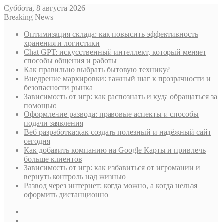
Суббота, 8 августа 2026
Breaking News
Оптимизация склада: как повысить эффективность
хранения и логистики
Chat GPT: искусственный интеллект, который меняет
способы общения и работы
Как правильно выбрать бытовую технику?
Внедрение маркировки: важный шаг к прозрачности и
безопасности рынка
Зависимость от игр: как распознать и куда обращаться за
помощью
Оформление развода: правовые аспекты и способы
подачи заявления
Веб разработка:как создать полезный и надёжный сайт
сегодня
Как добавить компанию на Google Карты и привлечь
больше клиентов
Зависимость от игр: как избавиться от игромании и
вернуть контроль над жизнью
Развод через интернет: когда можно, а когда нельзя
оформить дистанционно
Sidebar
Случайная