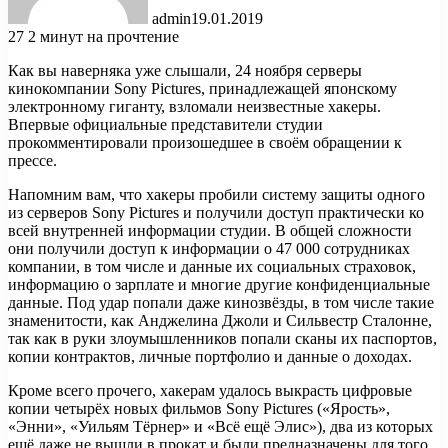
admin
19.01.2019
27
2 минут на прочтение
Как вы наверняка уже слышали, 24 ноября серверы
кинокомпании Sony Pictures, принадлежащей японскому
электронному гиганту, взломали неизвестные хакеры.
Впервые официальные представители студии
прокомментировали произошедшее в своём обращении к
прессе.
Напомним вам, что
хакеры пробили систему защиты одного
из серверов Sony Pictures и получили доступ практически ко
всей внутренней информации студии. В общей сложности
они получили доступ к информации о 47 000 сотрудниках
компании, в том числе и данные их социальных страховок,
информацию о зарплате и многие другие конфиденциальные
данные. Под удар попали даже кинозвёзды, в том числе такие
знаменитости, как Анджелина Джоли и Сильвестр Сталонне,
так как в руки злоумышленников попали сканы их паспортов,
копии контрактов, личные портфолио и данные о доходах.
Кроме всего прочего, хакерам удалось выкрасть цифровые
копии четырёх новых фильмов Sony Pictures («Ярость»,
«Энни», «Уильям Тёрнер» и «Всё ещё Элис»), два из которых
ещё даже не вышли в прокат и были предназначены для того,