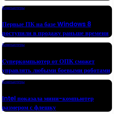
Компьютеры
16.05.2022
Первые ПК на базе Windows 8
поступили в продажу раньше времени
Компьютеры
01.05.2022
Суперкомпьютер от ОПК сможет
управлять любыми боевыми роботами
Компьютеры
19.04.2022
Intel показала мини-компьютер
размером с флешку