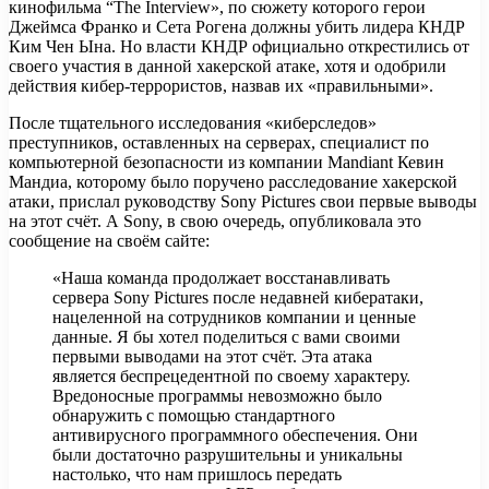
кинофильма “The Interview», по сюжету которого герои
Джеймса Франко и Сета Рогена должны убить лидера КНДР
Ким Чен Ына. Но власти КНДР официально открестились от
своего участия в данной хакерской атаке, хотя и одобрили
действия кибер-террористов, назвав их «правильными».
После тщательного исследования «киберследов»
преступников, оставленных на серверах, специалист по
компьютерной безопасности из компании Mandiant Кевин
Мандиа, которому было поручено расследование хакерской
атаки, прислал руководству Sony Pictures свои первые выводы
на этот счёт. А Sony, в свою очередь, опубликовала это
сообщение на своём сайте:
«Наша команда продолжает восстанавливать
сервера Sony Pictures после недавней кибератаки,
нацеленной на сотрудников компании и ценные
данные. Я бы хотел поделиться с вами своими
первыми выводами на этот счёт. Эта атака
является беспрецедентной по своему характеру.
Вредоносные программы невозможно было
обнаружить с помощью стандартного
антивирусного программного обеспечения. Они
были достаточно разрушительны и уникальны
настолько, что нам пришлось передать