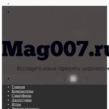
статья
Log
In
Меню
Поиск...
Главная
Компьютеры
Смартфоны
Аксессуары
Игры
Ремонт техники