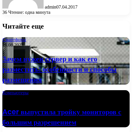
admin
07.04.2017
36
Чтение: одна минута
Читайте еще
Смартфоны
16.08.2023
Зачем нужен сервер и как его
разместить: особенности и способы
размещения
Компьютеры
02.10.2022
Acer выпустила тройку мониторов с
большим разрешением