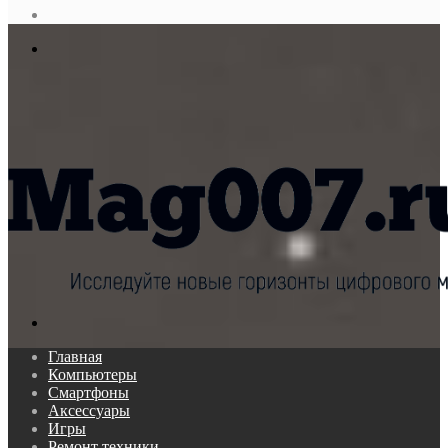
статья
Log
In
Меню
Поиск...
Главная
Компьютеры
Смартфоны
Аксессуары
Игры
Ремонт техники