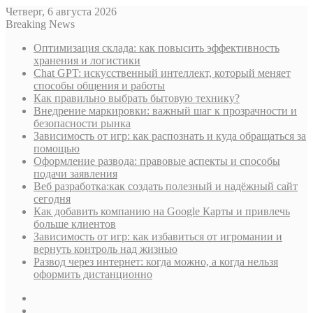
Четверг, 6 августа 2026
Breaking News
Оптимизация склада: как повысить эффективность
хранения и логистики
Chat GPT: искусственный интеллект, который меняет
способы общения и работы
Как правильно выбрать бытовую технику?
Внедрение маркировки: важный шаг к прозрачности и
безопасности рынка
Зависимость от игр: как распознать и куда обращаться за
помощью
Оформление развода: правовые аспекты и способы
подачи заявления
Веб разработка:как создать полезный и надёжный сайт
сегодня
Как добавить компанию на Google Карты и привлечь
больше клиентов
Зависимость от игр: как избавиться от игромании и
вернуть контроль над жизнью
Развод через интернет: когда можно, а когда нельзя
оформить дистанционно
Sidebar
Случайная