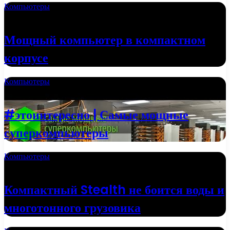
Компьютеры
24.09.2022
Мощный компьютер в компактном
корпусе
Компьютеры
20.09.2022
#этоинтересно | Самые мощные
суперкомпьютеры
Компьютеры
13.06.2022
Компактный Stealth не боится воды и
многотонного грузовика