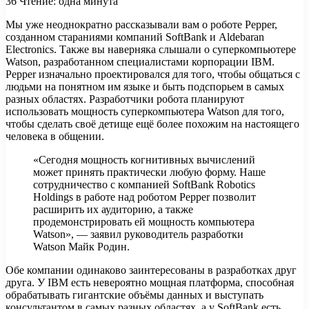
36
Чтение: одна минута
Мы уже неоднократно рассказывали вам о роботе Pepper,
созданном стараниями компаний SoftBank и Aldebaran
Electronics. Также вы наверняка слышали о суперкомпьютере
Watson, разработанном специалистами корпорации IBM.
Pepper изначально проектировался для того, чтобы общаться с
людьми на понятном
им языке и быть подспорьем в самых
разных областях. Разработчики робота планируют
использовать мощность суперкомпьютера Watson для того,
чтобы сделать своё детище ещё более похожим на настоящего
человека в общении.
«Сегодня мощность когнитивных вычислений
может принять практически любую форму. Наше
сотрудничество с компанией SoftBank Robotics
Holdings в работе над роботом Pepper позволит
расширить их аудиторию, а также
продемонстрировать ей мощность компьютера
Watson», — заявил руководитель разработки
Watson Майк Родин.
Обе компании одинаково заинтересованы в разработках друг
друга. У IBM есть невероятно мощная платформа, способная
обрабатывать гигантские объёмы данных и выступать
консультантом в самых разных областях, а у SoftBank есть