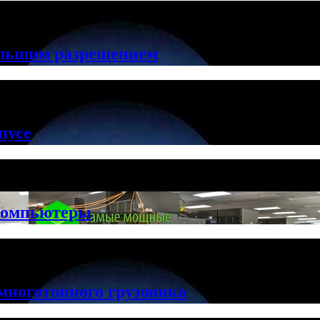
ольшим разрешением
пусе
компьютеры
многотонного грузовика