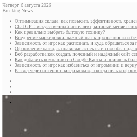
Четверг, 6 августа 2026
Breaking News
Оптимизация склада: как повысить эффективность хране
Chat GPT: искусственный интеллект, который меняет сп
Как правильно выбрать бытовую технику?
Внедрение маркировки: важный шаг к прозрачности и бе
Зависимость от игр: как распознать и куда обращаться з
Оформление развода: правовые аспекты и способы подач
Веб разработка:как создать полезный и надёжный сайт се
Как добавить компанию на Google Карты и привлечь бол
Зависимость от игр: как избавиться от игромании и верн
Развод через интернет: когда можно, а когда нельзя офо
Sidebar
Случайная
статья
Log
In
Меню