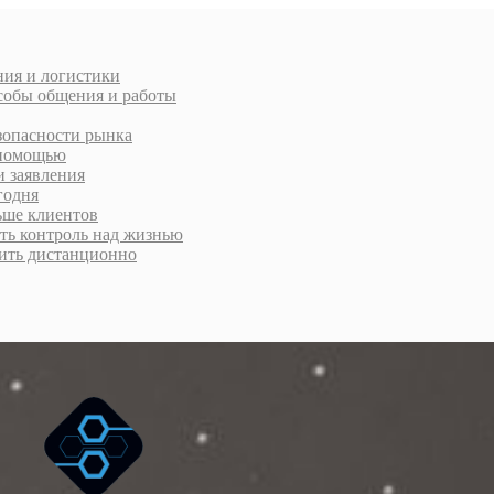
ния и логистики
особы общения и работы
зопасности рынка
а помощью
и заявления
годня
ьше клиентов
уть контроль над жизнью
рмить дистанционно