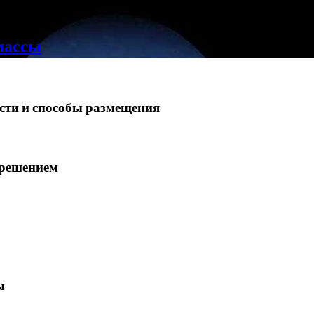
массы
ости и способы размещения
зрешением
ы