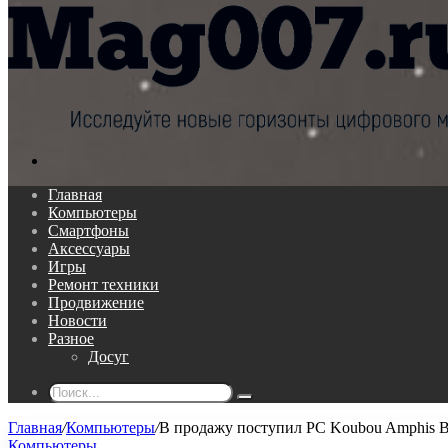
Поиск...
Главная
Компьютеры
Смартфоны
Аксессуары
Игры
Ремонт техники
Продвижение
Новости
Разное
Досуг
Поиск...
Главная
/
Компьютеры
/
В продажу поступил PC Koubou Amphis 
Компьютеры