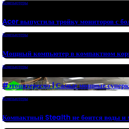
Компьютеры
02.10.2022
Acer выпустила тройку мониторов с б
Компьютеры
24.09.2022
Мощный компьютер в компактном кор
Компьютеры
20.09.2022
#этоинтересно | Самые мощные супер
Компьютеры
13.06.2022
Компактный Stealth не боится воды и 