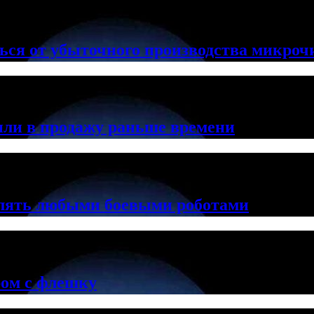
ься от убыточного производства микроч
ли в продажу раньше времени
лять любыми боевыми роботами
ром с флешку