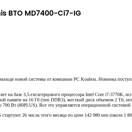
his BTO MD7400-Ci7-IG
 выходе новой системы от компании PC Koubou. Новинка посту
 на базе 3,5-гигагерцового процессора Intel Core
i7-3770K, ис
ой памяти на 16 Гб (тип DDR3), жесткий диск объемом 2 Тб, оп
00 Вт (80PLUS). Все это управляется операционной системой W
артуют 26 числа этого месяца по цене 142 980 иен (около 1 80