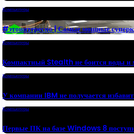
Компьютеры
20.09.2022
#этоинтересно | Самые мощные супер
Компьютеры
13.06.2022
Компактный Stealth не боится воды и 
Компьютеры
18.05.2022
У компании IBM не получается избавит
Компьютеры
16.05.2022
Первые ПК на базе Windows 8 поступи