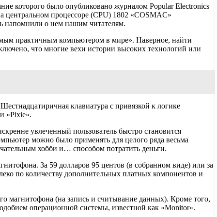
е которого было опубликовано журналом Popular Electronics
 на центральном процессоре (CPU) 1802 «COSMAC»
вь напомнили о нем нашим читателям.
самым практичным компьютером в мире». Наверное, найти
сключено, что многие вехи истории высоких технологий или
 Шестнадцатиричная клавиатура с привязкой к логике
 «Pixie».
искренне увлеченный пользователь быстро становится
компьютер можно было применять для целого ряда весьма
мечательным хобби и… способом потратить деньги.
гнитофона. За 59 долларов 95 центов (в собранном виде) или за
алеко по количеству дополнительных платных компонентов и
го магнитофона (на запись и считывание данных). Кроме того,
одобием операционной системы, известной как «Monitor».