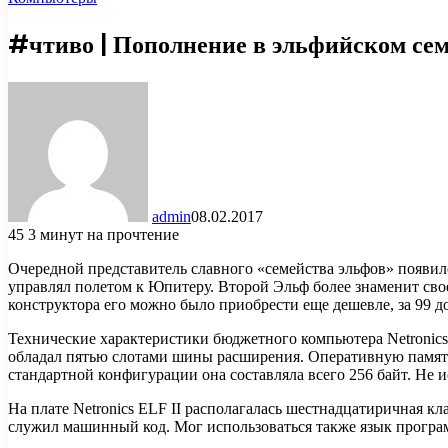
#чтиво | Пополнение в эльфийском семе
admin
08.02.2017
45
3 минут на прочтение
Очередной представитель славного «семейства эльфов» появил
управлял полетом к Юпитеру. Второй Эльф более знаменит сво
конструктора его можно было приобрести еще дешевле, за 99 д
Технические характеристики бюджетного компьютера Netronics 
обладал пятью слотами шины расширения. Оперативную память
стандартной конфигурации она составляла всего 256 байт. Не 
На плате Netronics ELF II располагалась шестнадцатиричная кл
служил машинный код. Мог использоваться также язык програм