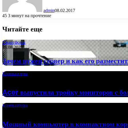
admin
08.02.2017
45
3 минут на прочтение
Читайте еще
Смартфоны
16.08.2023
Зачем нужен сервер и как его размести
Компьютеры
02.10.2022
Acer выпустила тройку мониторов с б
Компьютеры
24.09.2022
Мощный компьютер в компактном кор