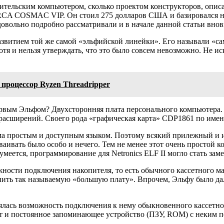
льским компьютером, сколько проектом конструкторов, описани
ер RCA COSMAC VIP. Он стоил 275 долларов США и базировался
овольно подробно рассматривали и в начале данной статьи вно
развитием той же самой «эльфийской линейки». Его называли «
тя и нельзя утверждать, что это было совсем невозможно. Не и
роцессор Ryzen Threadripper
ервым Эльфом? Двухсторонняя плата персонального компьютера.
расширений. Своего рода «графическая карта» CDP1861 по имени
сьма простым и доступным языком. Поэтому всякий прилежный и 
аивать было особо и нечего. Тем не менее этот очень простой 
меется, программирование для Netronics ELF II могло стать за
жности подключения накопителя, то есть обычного кассетного ма
упить так называемую «большую плату». Впрочем, Эльфу было д
лялась возможность подключения к нему обыкновенного кассетно
т и постоянное запоминающее устройство (ПЗУ, ROM) c неким п