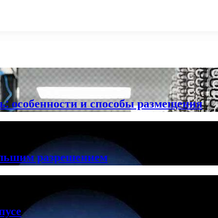
ть: особенности и способы размещения
ольшим разрешением
пусе