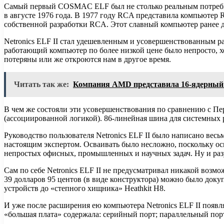
Самый первый COSMAC ELF был не столько реальным потребите
в августе 1976 года. В 1977 году RCA представила компьют
собственной разработки RCA. Этот славный компьютер ранее д
Netronics ELF II стал удешевленным и усовершенствованным 
работающий компьютер по более низкой цене было непросто, хо
потеряны или же откроются нам в другое время.
Читать так же:
Компания AMD представила 16-ядерный п
В чем же состояли эти усовершенствования по сравнению с П
(ассоциированной логикой). 86-линейная шина для системных 
Руководство пользователя Netronics ELF II было написано ве
настоящим экспертом. Осваивать было несложно, поскольку осв
непростых офисных, промышленных и научных задач. Ну и разу
Сам по себе Netronics ELF II не предусматривал никакой возмо
39 долларов 95 центов (в виде конструктора) можно было док
устройств до «степного хищника» Heathkit H8.
И уже после расширения ею компьютера Netronics ELF II появ
«большая плата» содержала: серийный порт; параллельный пор