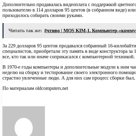
Дополнительно продавалась видеоплата с поддержкой цветного 
пользователю в 114 долларов 95 центов (в собранном виде) или
приходилось собирать своими руками.
Читать так же:
#чтиво | MOS KIM-1. Компьютер-«коммун
За 229 долларов 95 центов продавался собранный 16-килобайтн
специалистов, приобретали эту память в виде конструктора за 
все, кто так или иначе соприкасался с компьютерной техникой.
В 1970-е годы компьютеры и дополнительные модули к ним час
неделю на сборку и тестирование своего электронного помощн
страстно увлеченные люди. А для них сам процесс сборки был,
По материалам oldcomputers.net