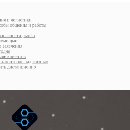
ния и логистики
особы общения и работы
зопасности рынка
а помощью
и заявления
годня
ьше клиентов
уть контроль над жизнью
рмить дистанционно