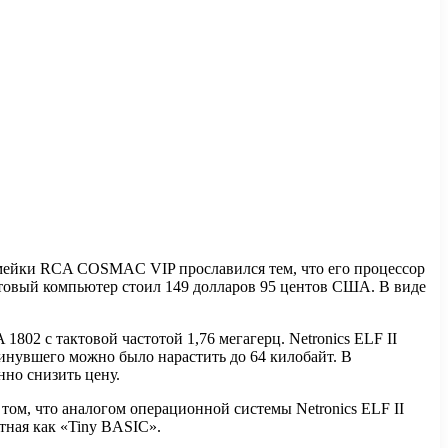
семейки RCA COSMAC VIP прославился тем, что его процессор
товый компьютер стоил 149 долларов 95 центов США. В виде
02 с тактовой частотой 1,76 мегагерц. Netronics ELF II
нувшего можно было нарастить до 64 килобайт. В
нно снизить цену.
 том, что аналогом операционной системы Netronics ELF II
тная как «Tiny BASIC».