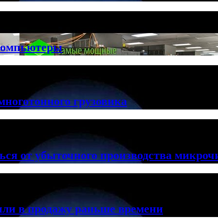
компьютеры
многотонного грузовика
ься от убыточного производства микроч
ли в продажу раньше времени