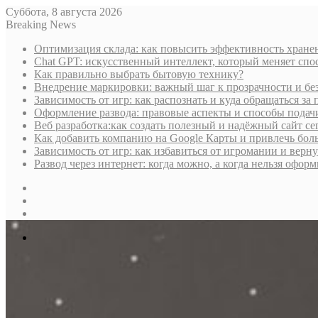
Суббота, 8 августа 2026
Breaking News
Оптимизация склада: как повысить эффективность хране
Chat GPT: искусственный интеллект, который меняет сп
Как правильно выбрать бытовую технику?
Внедрение маркировки: важный шаг к прозрачности и бе
Зависимость от игр: как распознать и куда обращаться з
Оформление развода: правовые аспекты и способы подач
Веб разработка:как создать полезный и надёжный сайт се
Как добавить компанию на Google Карты и привлечь бол
Зависимость от игр: как избавиться от игромании и верн
Развод через интернет: когда можно, а когда нельзя офо
Sidebar
Случайная
статья
Log
In
Меню