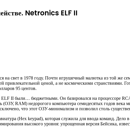
йстве. Netronics ELF II
ся на свет в 1978 году. Почти игрушечный малютка из той же 
ей привлекательной ценой, а не космическими
странствиями. Го
олларов 95 центов.
ELF II были… бюджетными. Он базировался на процессоре RCA 18
 (ОЗУ, RAM) недорогого компьютера семидесятых годов века ми
исключено, что этот ОЗУ-минимализм и позволил столь существе
авиатура (Hex keypad), которая служила для ввода команд. Дело в
мирования высокого уровня: упрощенная версия Бейсика, извес