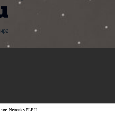
ве. Netronics ELF II