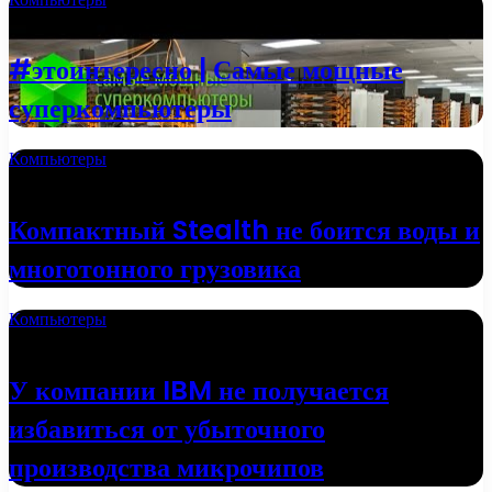
20.09.2022
#этоинтересно | Самые мощные
суперкомпьютеры
Компьютеры
13.06.2022
Компактный Stealth не боится воды и
многотонного грузовика
Компьютеры
18.05.2022
У компании IBM не получается
избавиться от убыточного
производства микрочипов