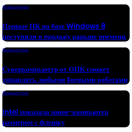
Компьютеры
16.05.2022
Первые ПК на базе Windows 8
поступили в продажу раньше времени
Компьютеры
01.05.2022
Суперкомпьютер от ОПК сможет
управлять любыми боевыми роботами
Компьютеры
19.04.2022
Intel показала мини-компьютер
размером с флешку