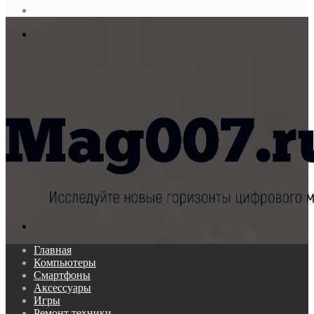
статья
Log
In
Меню
Поиск...
Главная
Компьютеры
Смартфоны
Аксессуары
Игры
Ремонт техники