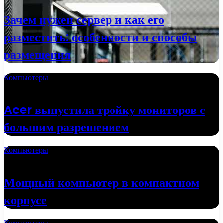
Зачем нужен сервер и как его
разместить: особенности и способы
размещения
Компьютеры
02.10.2022
Acer выпустила тройку мониторов с
большим разрешением
Компьютеры
24.09.2022
Мощный компьютер в компактном
корпусе
Компьютеры