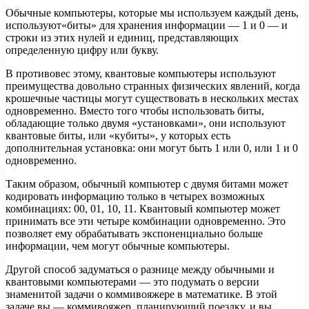
Обычные компьютеры, которые мы используем каждый день,
используют«биты» для хранения информации — 1 и 0 — и
строки из этих нулей и единиц, представляющих
определенную цифру или букву.
В противовес этому, квантовые компьютеры используют
преимущества довольно странных физических явлений, когда
крошечные частицы могут существовать в нескольких местах
одновременно. Вместо того чтобы использовать биты,
обладающие только двумя «установками», они используют
квантовые биты, или «кубиты», у которых есть
дополнительная установка: они могут быть 1 или 0, или 1 и 0
одновременно.
Таким образом, обычный компьютер с двумя битами может
кодировать информацию только в четырех возможных
комбинациях: 00, 01, 10, 11. Квантовый компьютер может
принимать все эти четыре комбинации одновременно. Это
позволяет ему обрабатывать экспоненциально больше
информации, чем могут обычные компьютеры.
Другой способ задуматься о разнице между обычными и
квантовыми компьютерами — это подумать о версии
знаменитой задачи о коммивояжере в математике. В этой
задаче вы — коммивояжер, планирующий поездку, и вы