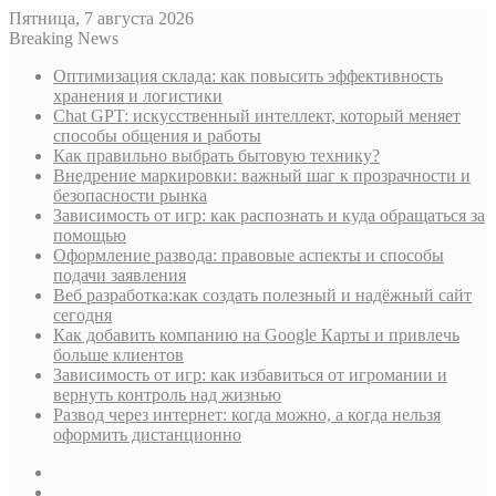
Пятница, 7 августа 2026
Breaking News
Оптимизация склада: как повысить эффективность
хранения и логистики
Chat GPT: искусственный интеллект, который меняет
способы общения и работы
Как правильно выбрать бытовую технику?
Внедрение маркировки: важный шаг к прозрачности и
безопасности рынка
Зависимость от игр: как распознать и куда обращаться за
помощью
Оформление развода: правовые аспекты и способы
подачи заявления
Веб разработка:как создать полезный и надёжный сайт
сегодня
Как добавить компанию на Google Карты и привлечь
больше клиентов
Зависимость от игр: как избавиться от игромании и
вернуть контроль над жизнью
Развод через интернет: когда можно, а когда нельзя
оформить дистанционно
Sidebar
Случайная