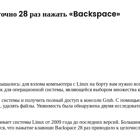
аточно 28 раз нажать «Backspace»
лышались: для взлома компьютера с Linux на борту вам нужно вс
ок для операционной системы,
являющейся выбором множества к
 системы и получить полный доступ к консоли Grub. С помощью
 удалять файлы. Уязвимость была обнаружена двумя исследоват
гивает системы Linux от 2009 года до последних версий. Больши
ся, что нажатие клавиши Backspace 28 раз приводило к целочис