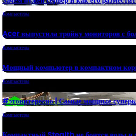
Зачем нужен сервер и как его размести
Компьютеры
02.10.2022
Acer выпустила тройку мониторов с б
Компьютеры
24.09.2022
Мощный компьютер в компактном кор
Компьютеры
20.09.2022
#этоинтересно | Самые мощные супер
Компьютеры
13.06.2022
Компактный Stealth не боится воды и 