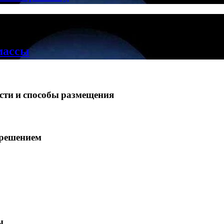
массы
ости и способы размещения
зрешением
ы