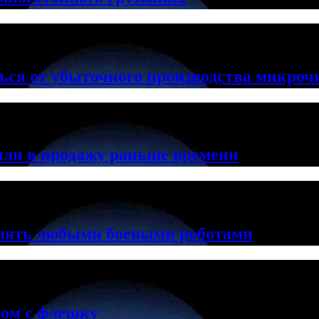
ься от убыточного производства микроч
ли в продажу раньше времени
лять любыми боевыми роботами
ром с флешку