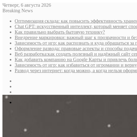
Четверг, 6 августа 2026
Breaking News
Оптимизация склада: как повысить эффективность хране
Chat GPT: искусственный интеллект, который меняет сп
Как правильно выбрать бытовую технику?
Внедрение маркировки: важный шаг к прозрачности и бе
Зависимость от игр: как распознать и куда обращаться з
Оформление развода: правовые аспекты и способы подач
Веб разработка:как создать полезный и надёжный сайт се
Как добавить компанию на Google Карты и привлечь бол
Зависимость от игр: как избавиться от игромании и верн
Развод через интернет: когда можно, а когда нельзя офо
Sidebar
Случайная
статья
Log
In
Меню