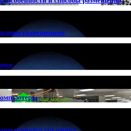
ть: особенности и способы размещения
ольшим разрешением
пусе
компьютеры
многотонного грузовика