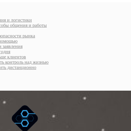
ния и логистики
особы общения и работы
зопасности рынка
а помощью
и заявления
годня
ьше клиентов
уть контроль над жизнью
рмить дистанционно