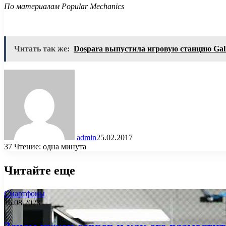
По материалам Popular Mechanics
Читать так же:
Dospara выпустила игровую станцию Gal
admin
25.02.2017
37
Чтение: одна минута
Читайте еще
Смартфоны
16.08.2023