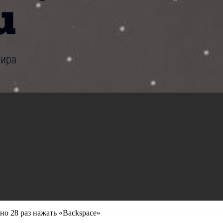
но 28 раз нажать «Backspace»