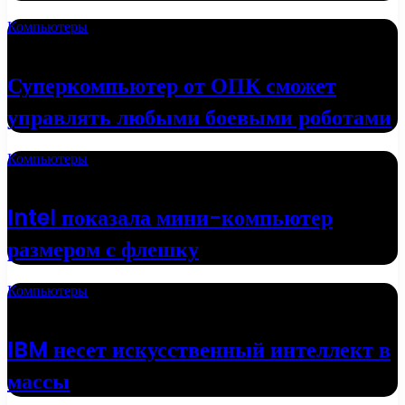
Компьютеры
01.05.2022
Суперкомпьютер от ОПК сможет
управлять любыми боевыми роботами
Компьютеры
19.04.2022
Intel показала мини-компьютер
размером с флешку
Компьютеры
18.04.2022
IBM несет искусственный интеллект в
массы