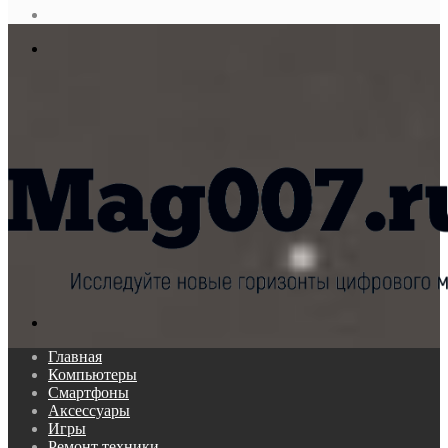
статья
Log
In
Меню
Поиск...
Главная
Компьютеры
Смартфоны
Аксессуары
Игры
Ремонт техники