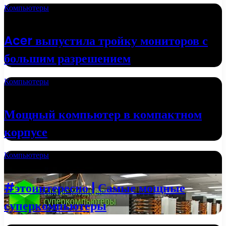
Компьютеры
02.10.2022
Acer выпустила тройку мониторов с
большим разрешением
Компьютеры
24.09.2022
Мощный компьютер в компактном
корпусе
Компьютеры
20.09.2022
#этоинтересно | Самые мощные
суперкомпьютеры