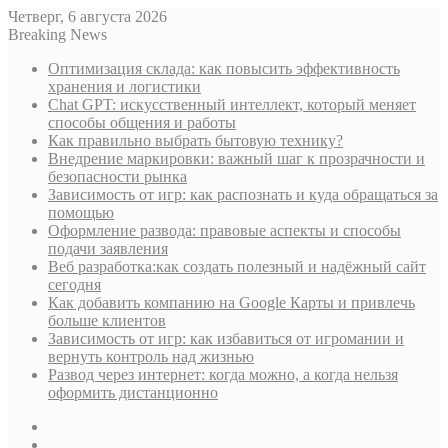
Четверг, 6 августа 2026
Breaking News
Оптимизация склада: как повысить эффективность
хранения и логистики
Chat GPT: искусственный интеллект, который меняет
способы общения и работы
Как правильно выбрать бытовую технику?
Внедрение маркировки: важный шаг к прозрачности и
безопасности рынка
Зависимость от игр: как распознать и куда обращаться за
помощью
Оформление развода: правовые аспекты и способы
подачи заявления
Веб разработка:как создать полезный и надёжный сайт
сегодня
Как добавить компанию на Google Карты и привлечь
больше клиентов
Зависимость от игр: как избавиться от игромании и
вернуть контроль над жизнью
Развод через интернет: когда можно, а когда нельзя
оформить дистанционно
Sidebar
Случайная