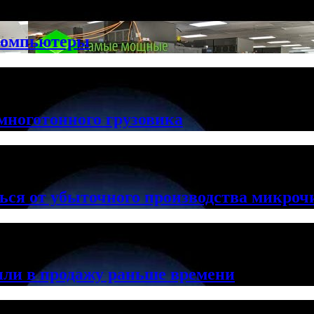
компьютеры
многотонного грузовика
ься от убыточного производства микроч
ли в продажу раньше времени