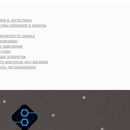
ния и логистики
особы общения и работы
зопасности рынка
а помощью
и заявления
годня
ьше клиентов
уть контроль над жизнью
рмить дистанционно