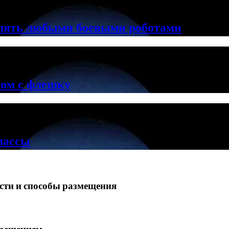
лять любыми боевыми роботами
ром с флешку
массы
ости и способы размещения