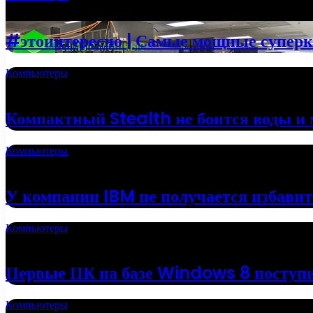
20.09.2022
#этоинтересно | Самые мощные супер
Компьютеры
13.06.2022
Компактный Stealth не боится воды и 
Компьютеры
18.05.2022
У компании IBM не получается избавит
Компьютеры
16.05.2022
Первые ПК на базе Windows 8 поступи
Компьютеры