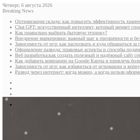
Четверг, 6 августа 2026
Breaking News
Оптимизация склада: как повысить эффективность хране
Chat GPT: искусственный интеллект, который меняет сп
Как правильно выбрать бытовую технику?
Внедрение маркировки: важный шаг к прозрачности и бе
Зависимость от игр: как распознать и куда обращаться з
Оформление развода: правовые аспекты и способы подач
Веб разработка:как создать полезный и надёжный сайт се
Как добавить компанию на Google Карты и привлечь бол
Зависимость от игр: как избавиться от игромании и верн
Развод через интернет: когда можно, а когда нельзя офо
Sidebar
Случайная
статья
Log
In
Меню