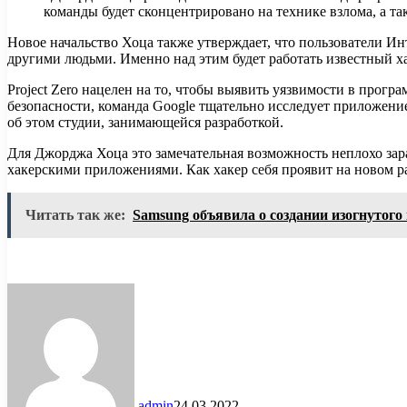
команды будет сконцентрировано на технике взлома, а т
Новое начальство Хоца также утверждает, что пользователи Инт
другими людьми. Именно над этим будет работать известный ха
Project Zero нацелен на то, чтобы выявить уязвимости в прог
безопасности, команда Google тщательно исследует приложени
об этом студии, занимающейся разработкой.
Для Джорджа Хоца это замечательная возможность неплохо зар
хакерскими приложениями. Как хакер себя проявит на новом ра
Читать так же:
Samsung объявила о создании изогнутого
admin
24.03.2022