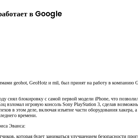
работает в Google
ми geohot, GeoHotz и mil, был принят на работу в компанию Go
году снял блокировку с самой первой
модели iPhone, что позвол
оц взломал игровую консоль Sony PlayStation 3, сделав возмож
пехов в этом деле, включая изъятие части оборудования хакера, 
леднего времени.
иса Эванса:
чиков, которая будет заниматься улучшением безопасности прог