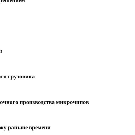
зрешением
ы
ого грузовика
точного производства микрочипов
ажу раньше времени