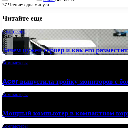
37
Чтение: одна минута
Читайте еще
Смартфоны
16.08.2023
Зачем нужен сервер и как его размести
Компьютеры
02.10.2022
Acer выпустила тройку мониторов с б
Компьютеры
24.09.2022
Мощный компьютер в компактном кор
Компьютеры