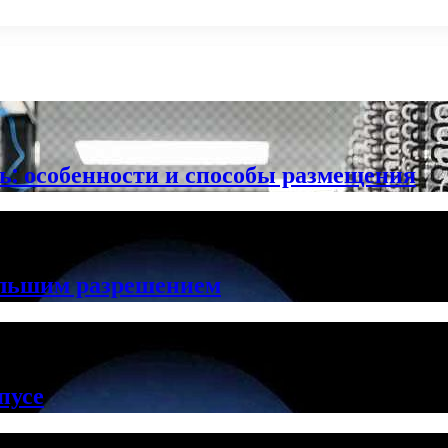
ть: особенности и способы размещения
ольшим разрешением
пусе